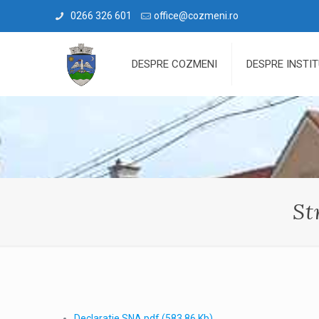
0266 326 601
office@cozmeni.ro
DESPRE COZMENI
DESPRE INSTIT
St
Declaratie SNA.pdf
(583.86 Kb)