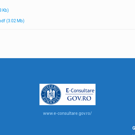
3 Kb)
pdf
(3.02 Mb)
www.e-consultare.gov.ro/
G