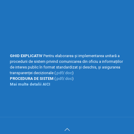
GHID EXPLICATIV
Pentru elaborarea și implementarea unitară a
procedurii de sistem privind comunicarea din oficiu a informațiilor
de interes public în format standardizat și deschis, și asigurarea
transparenței decizionale (
.pdf
/
.doc
)
PROCEDURA DE SISTEM
(
.pdf
/
.doc
)
Mai multe detalii AICI